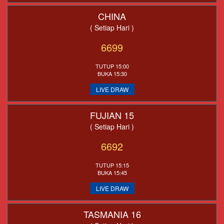
CHINA
( Setiap Hari )
6699
TUTUP 15:00
BUKA 15:30
LIVE DRAW
FUJIAN 15
( Setiap Hari )
6692
TUTUP 15:15
BUKA 15:45
LIVE DRAW
TASMANIA 16