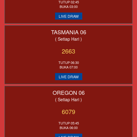
TUTUP 02:45
BUKA 03:00
LIVE DRAW
TASMANIA 06
( Setiap Hari )
2663
TUTUP 06:30
BUKA 07:00
LIVE DRAW
OREGON 06
( Setiap Hari )
6079
TUTUP 05:45
BUKA 06:00