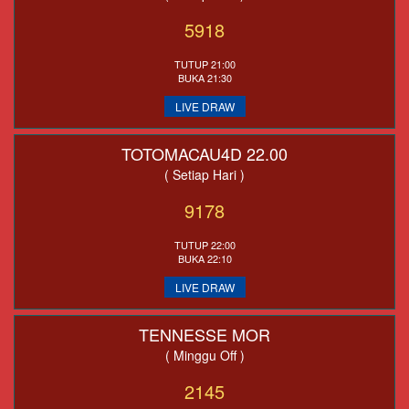
5918
TUTUP 21:00
BUKA 21:30
LIVE DRAW
TOTOMACAU4D 22.00
( Setiap Hari )
9178
TUTUP 22:00
BUKA 22:10
LIVE DRAW
TENNESSE MOR
( Minggu Off )
2145