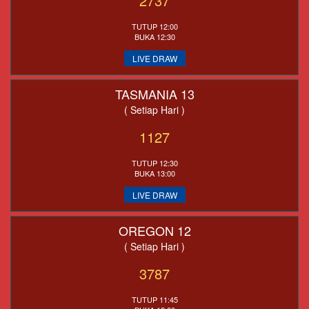
2737
TUTUP 12:00
BUKA 12:30
LIVE DRAW
TASMANIA 13
( Setiap Hari )
1127
TUTUP 12:30
BUKA 13:00
LIVE DRAW
OREGON 12
( Setiap Hari )
3787
TUTUP 11:45