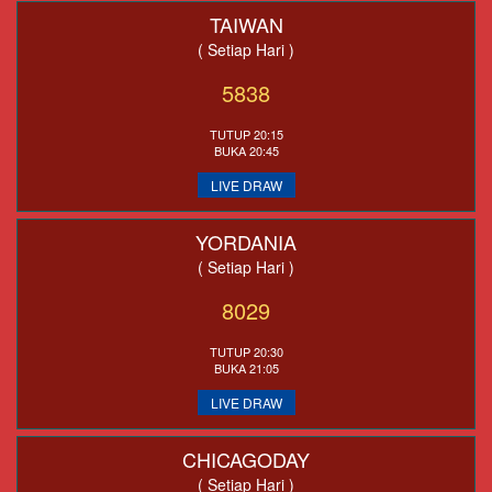
TAIWAN
( Setiap Hari )
5838
TUTUP 20:15
BUKA 20:45
LIVE DRAW
YORDANIA
( Setiap Hari )
8029
TUTUP 20:30
BUKA 21:05
LIVE DRAW
CHICAGODAY
( Setiap Hari )