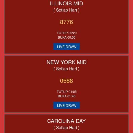
ILLINOIS MID
( Setiap Hari )
8776
TUTUP 00:20
BUKA 00:55
LIVE DRAW
NEW YORK MID
( Setiap Hari )
0588
TUTUP 01:05
BUKA 01:45
LIVE DRAW
CAROLINA DAY
( Setiap Hari )