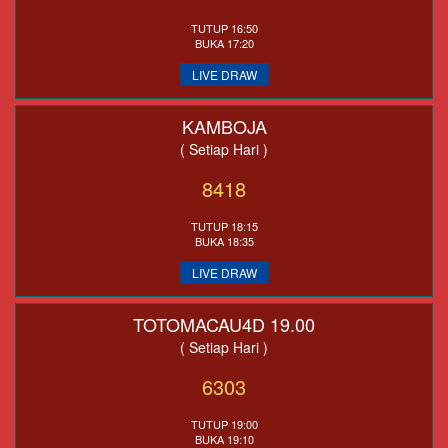
TUTUP 16:50
BUKA 17:20
LIVE DRAW
KAMBOJA
( Setiap Hari )
8418
TUTUP 18:15
BUKA 18:35
LIVE DRAW
TOTOMACAU4D 19.00
( Setiap Hari )
6303
TUTUP 19:00
BUKA 19:10