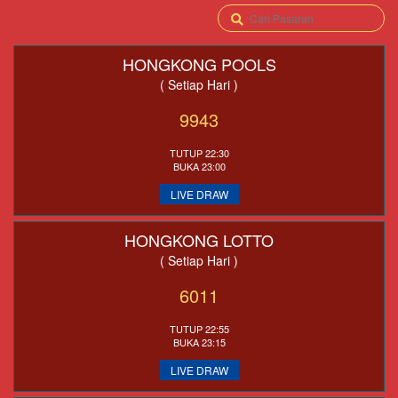
HONGKONG POOLS
( Setiap Hari )
9943
TUTUP 22:30
BUKA 23:00
LIVE DRAW
HONGKONG LOTTO
( Setiap Hari )
6011
TUTUP 22:55
BUKA 23:15
LIVE DRAW