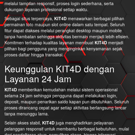
melalui tampilan responsif, proses login sederhana, serta
dukungan layanan profesional setiap waktu.
Sebagai situs terpercaya,
KIT4D
menawarkan berbagai pilihan
permainan toto maupun slot online dalam satu tempat. Seluruh
fitur dapat diakses melalui perangkat desktop maupun mobile
tanpa hambatan sehingga aktivitas bermain menjadi lebih efisien.
Komitmen terhadap kualitas layanan membuat
KIT4D
menjadi
pilihan bagi pengguna yang menginginkan kenyamanan sejak
proses daftar hingga transaksi.
Keunggulan KIT4D dengan
Layanan 24 Jam
KIT4D
memberikan kemudahan melalui sistem operasional
selama 24 jam sehingga pengguna dapat melakukan login,
deposit, maupun penarikan saldo kapan pun dibutuhkan. Seluruh
proses dirancang cepat agar setiap aktivitas berlangsung lancar
tanpa menunggu lama.
Selain akses stabil,
KIT4D
juga menghadirkan pelayanan
pelanggan responsif untuk membantu berbagai kebutuhan, mulai
dari pendaftaran akun, pemulihan akses, hingga informasi