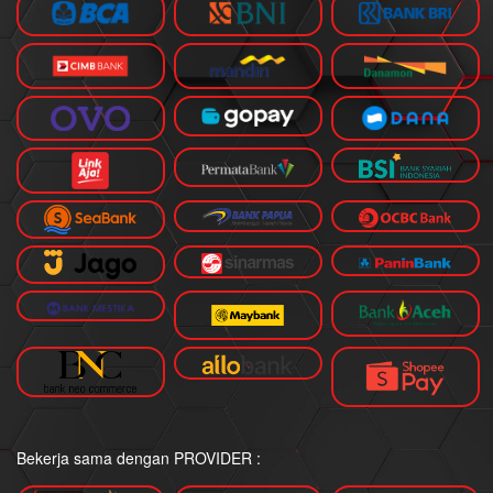
Bekerja sama dengan PROVIDER :