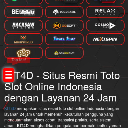
Tap Me!
KIT4D - Situs Resmi Toto
Slot Online Indonesia
dengan Layanan 24 Jam
KIT4D
merupakan situs resmi toto slot online Indonesia dengan
layanan 24 jam untuk memenuhi kebutuhan pengguna yang
mengutamakan akses cepat, transaksi praktis, serta sistem
aman.
KIT4D
menghadirkan pengalaman bermain lebih nyaman