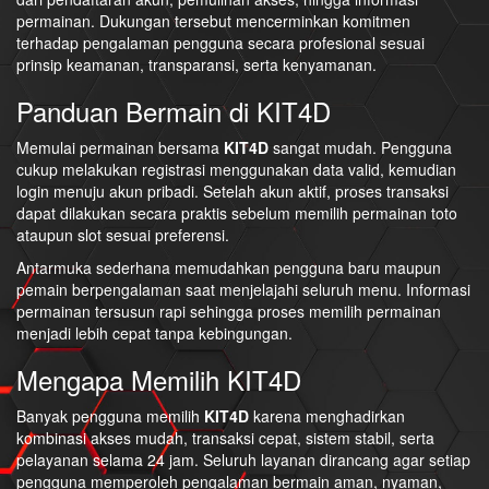
permainan. Dukungan tersebut mencerminkan komitmen
terhadap pengalaman pengguna secara profesional sesuai
prinsip keamanan, transparansi, serta kenyamanan.
Panduan Bermain di KIT4D
Memulai permainan bersama
KIT4D
sangat mudah. Pengguna
cukup melakukan registrasi menggunakan data valid, kemudian
login menuju akun pribadi. Setelah akun aktif, proses transaksi
dapat dilakukan secara praktis sebelum memilih permainan toto
ataupun slot sesuai preferensi.
Antarmuka sederhana memudahkan pengguna baru maupun
pemain berpengalaman saat menjelajahi seluruh menu. Informasi
permainan tersusun rapi sehingga proses memilih permainan
menjadi lebih cepat tanpa kebingungan.
Mengapa Memilih KIT4D
Banyak pengguna memilih
KIT4D
karena menghadirkan
kombinasi akses mudah, transaksi cepat, sistem stabil, serta
pelayanan selama 24 jam. Seluruh layanan dirancang agar setiap
pengguna memperoleh pengalaman bermain aman, nyaman,