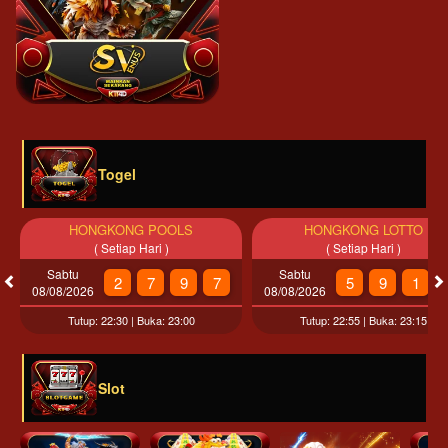
Togel
HONGKONG POOLS
HONGKONG LOTTO
( Setiap Hari )
( Setiap Hari )
Sabtu
Sabtu
2
7
9
7
5
9
1
08/08/2026
08/08/2026
Tutup: 22:30 | Buka: 23:00
Tutup: 22:55 | Buka: 23:15
Slot