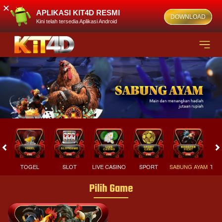
✕
APLIKASI KIT4D RESMI
DOWNLOAD
Kini telah tersedia Aplikasi Android
TOGEL
SLOT
LIVE CASINO
SPORT
SABUNG AYAM
TEM
Pilih Game