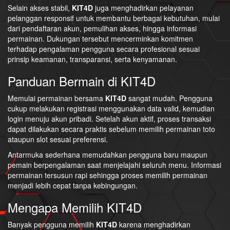
Selain akses stabil,
KIT4D
juga menghadirkan pelayanan
pelanggan responsif untuk membantu berbagai kebutuhan, mulai
dari pendaftaran akun, pemulihan akses, hingga informasi
permainan. Dukungan tersebut mencerminkan komitmen
terhadap pengalaman pengguna secara profesional sesuai
prinsip keamanan, transparansi, serta kenyamanan.
Panduan Bermain di KIT4D
Memulai permainan bersama
KIT4D
sangat mudah. Pengguna
cukup melakukan registrasi menggunakan data valid, kemudian
login menuju akun pribadi. Setelah akun aktif, proses transaksi
dapat dilakukan secara praktis sebelum memilih permainan toto
ataupun slot sesuai preferensi.
Antarmuka sederhana memudahkan pengguna baru maupun
pemain berpengalaman saat menjelajahi seluruh menu. Informasi
permainan tersusun rapi sehingga proses memilih permainan
menjadi lebih cepat tanpa kebingungan.
Mengapa Memilih KIT4D
Banyak pengguna memilih
KIT4D
karena menghadirkan