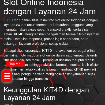
Slot Online Indonesia
dengan Layanan 24 Jam
KIT4D
merupakan situs resmi toto slot online Indonesia dengan
layanan 24 jam untuk memenuhi kebutuhan pengguna yang
mengutamakan akses cepat, transaksi praktis, serta sistem
aman.
KIT4D
menghadirkan pengalaman bermain lebih nyaman
melalui tampilan responsif, proses login sederhana, serta
dukungan layanan profesional setiap waktu.
Sebagai situs terpercaya,
KIT4D
menawarkan berbagai pilihan
permainan toto maupun slot online dalam satu tempat. Seluruh
fitur dapat diakses melalui perangkat desktop maupun mobile
Tap Me!
tanpa hambatan sehingga aktivitas bermain menjadi lebih efisien.
Komitmen terhadap kualitas layanan membuat
KIT4D
menjadi
pilihan bagi pengguna yang menginginkan kenyamanan sejak
proses daftar hingga transaksi.
Keunggulan KIT4D dengan
Layanan 24 Jam