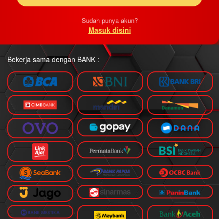
Sudah punya akun?
Masuk disini
Bekerja sama dengan BANK :