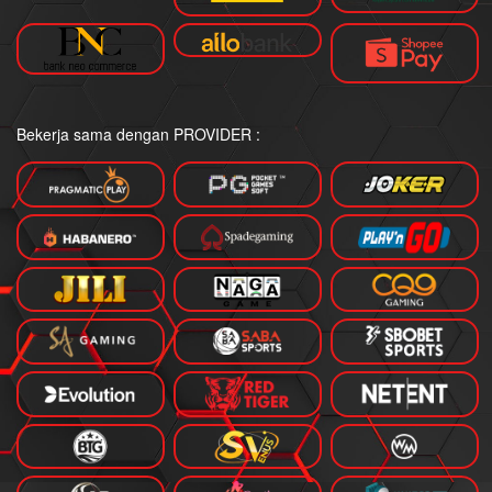
Bekerja sama dengan PROVIDER :