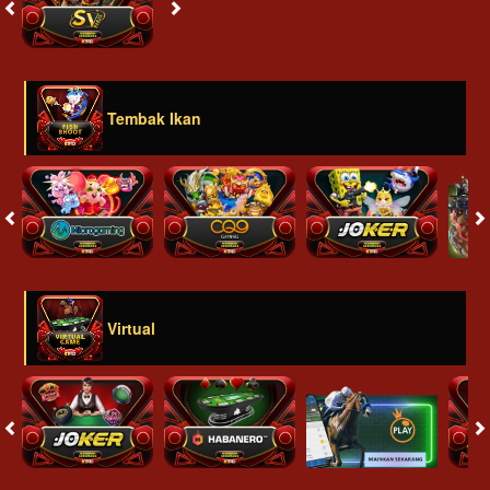
Tembak Ikan
Virtual