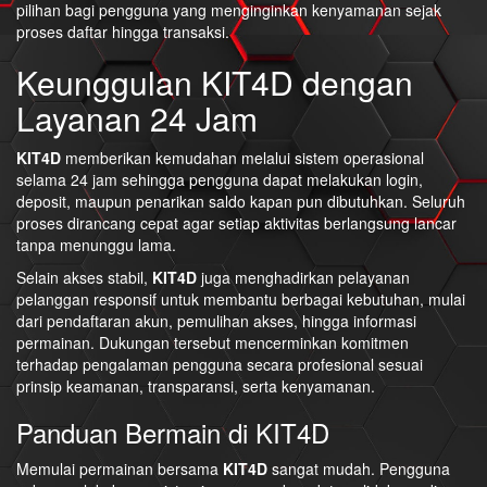
pilihan bagi pengguna yang menginginkan kenyamanan sejak
proses daftar hingga transaksi.
Keunggulan KIT4D dengan
Layanan 24 Jam
KIT4D
memberikan kemudahan melalui sistem operasional
selama 24 jam sehingga pengguna dapat melakukan login,
deposit, maupun penarikan saldo kapan pun dibutuhkan. Seluruh
proses dirancang cepat agar setiap aktivitas berlangsung lancar
tanpa menunggu lama.
Selain akses stabil,
KIT4D
juga menghadirkan pelayanan
pelanggan responsif untuk membantu berbagai kebutuhan, mulai
dari pendaftaran akun, pemulihan akses, hingga informasi
permainan. Dukungan tersebut mencerminkan komitmen
terhadap pengalaman pengguna secara profesional sesuai
prinsip keamanan, transparansi, serta kenyamanan.
Panduan Bermain di KIT4D
Memulai permainan bersama
KIT4D
sangat mudah. Pengguna