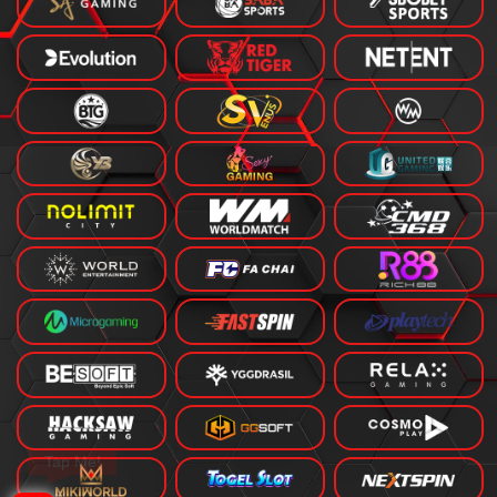
Tap Me!