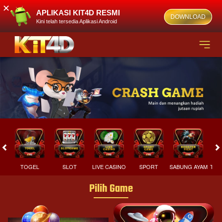
✕
APLIKASI KIT4D RESMI
DOWNLOAD
Kini telah tersedia Aplikasi Android
TOGEL
SLOT
LIVE CASINO
SPORT
SABUNG AYAM
TEM
Pilih Game