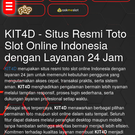
KIT4D - Situs Resmi Toto
Slot Online Indonesia
dengan Layanan 24 Jam
KIT4D
merupakan situs resmi toto slot online Indonesia dengan
layanan 24 jam untuk memenuhi kebutuhan pengguna yang
mengutamakan akses cepat, transaksi praktis, serta sistem
aman.
KIT4D
menghadirkan pengalaman bermain lebih nyaman
melalui tampilan responsif, proses login sederhana, serta
dukungan layanan profesional setiap waktu.
Sebagai situs terpercaya,
KIT4D
menawarkan berbagai pilihan
permainan toto maupun slot online dalam satu tempat. Seluruh
fitur dapat diakses melalui perangkat desktop maupun mobile
tanpa hambatan sehingga aktivitas bermain menjadi lebih efisien.
Komitmen terhadap kualitas layanan membuat
KIT4D
menjadi